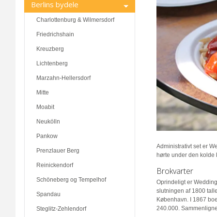
Berlins bydele
Charlottenburg & Wilmersdorf
Friedrichshain
Kreuzberg
Lichtenberg
Marzahn-Hellersdorf
Mitte
Moabit
Neukölln
Pankow
Administrativt set er W
Prenzlauer Berg
hørte under den kolde kr
Reinickendorf
Brokvarter
Schöneberg og Tempelhof
Oprindeligt er Wedding
slutningen af 1800 tal
Spandau
København. I 1867 boe
240.000. Sammenlignelig
Steglitz-Zehlendorf