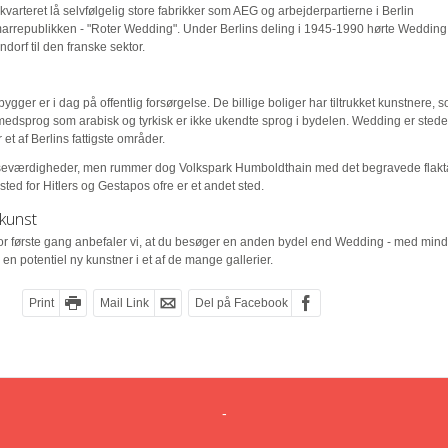
rteret lå selvfølgelig store fabrikker som AEG og arbejderpartierne i Berlin
arrepublikken - "Roter Wedding". Under Berlins deling i 1945-1990 hørte Wedding
rf til den franske sektor.
gger er i dag på offentlig forsørgelse. De billige boliger har tiltrukket kunstnere, 
medsprog som arabisk og tyrkisk er ikke ukendte sprog i bydelen. Wedding er stedet
er et af Berlins fattigste områder.
 seværdigheder, men rummer dog Volkspark Humboldthain med det begravede flakt
ed for Hitlers og Gestapos ofre er et andet sted.
kunst
for første gang anbefaler vi, at du besøger en anden bydel end Wedding - med mind
en potentiel ny kunstner i et af de mange gallerier.
Print
Mail Link
Del på Facebook
-