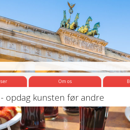
jser
Om os
B
- opdag kunsten før andre