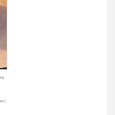
ing
bro i