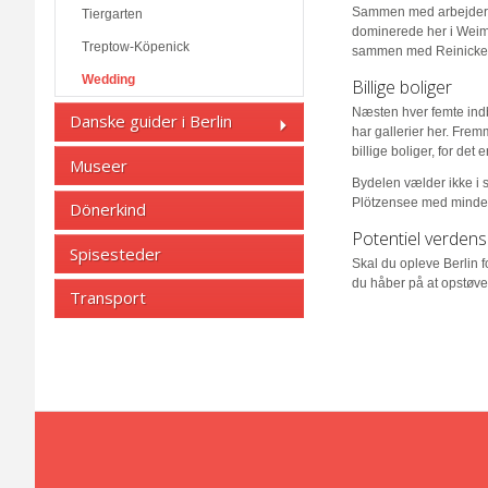
Sammen med arbejderkva
Tiergarten
dominerede her i Weim
Treptow-Köpenick
sammen med Reinickendo
Wedding
Billige boliger
Næsten hver femte indby
Danske guider i Berlin
har gallerier her. Frem
billige boliger, for det 
Museer
Bydelen vælder ikke i
Plötzensee med mindest
Dönerkind
Potentiel verdens
Spisesteder
Skal du opleve Berlin 
du håber på at opstøve 
Transport