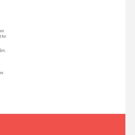
som
 for
årn.
re