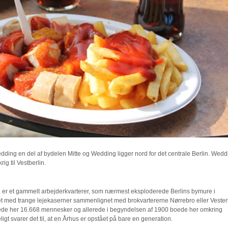
edding en del af bydelen Mitte og Wedding ligger nord for det centrale Berlin. Wedd
ig til Vestberlin.
 er et gammelt arbejderkvarterer, som nærmest eksploderede Berlins bymure i
let med trange lejekaserner sammenlignet med brokvartererne Nørrebro eller Vester
de her 16.668 mennesker og allerede i begyndelsen af 1900 boede her omkring
t svarer det til, at en Århus er opstået på bare en generation.