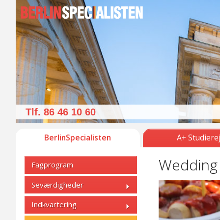
Tlf. 86 46 10 60
BerlinSpecialisten
A+ Studiere
Wedding 
Fagprogram
Seværdigheder
Indkvartering