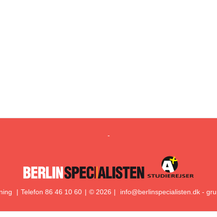
-
ning
Telefon
86 46 10 60
© 2026
info@berlinspecialisten.dk
-
gru