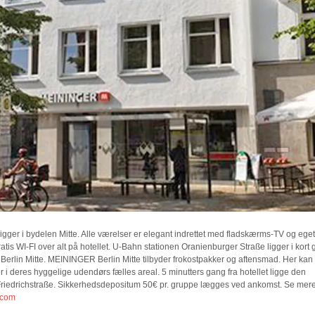
ligger i bydelen Mitte. Alle værelser er elegant indrettet med fladskærms-TV og eget
tis WI-FI over alt på hotellet. U-Bahn stationen Oranienburger Straße ligger i kort 
Berlin Mitte. MEININGER Berlin Mitte tilbyder frokostpakker og aftensmad. Her kan 
er i deres hyggelige udendørs fælles areal. 5 minutters gang fra hotellet ligge den
riedrichstraße. Sikkerhedsdepositum 50€ pr. gruppe lægges ved ankomst. Se mer
.com