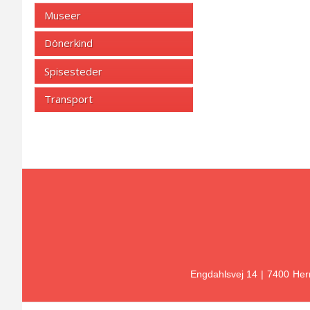
Museer
Dönerkind
Spisesteder
Transport
Engdahlsvej 14
7400
Her