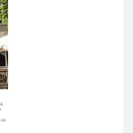
gå
I
e på