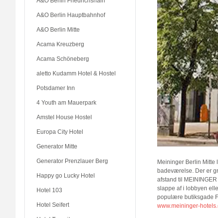
A&O Berlin Friedrichshain
A&O Berlin Hauptbahnhof
A&O Berlin Mitte
Acama Kreuzberg
Acama Schöneberg
aletto Kudamm Hotel & Hostel
Potsdamer Inn
4 Youth am Mauerpark
Amstel House Hostel
Europa City Hotel
Generator Mitte
Generator Prenzlauer Berg
Meininger Berlin Mitte 
badeværelse. Der er gra
Happy go Lucky Hotel
afstand til MEININGER 
slappe af i lobbyen ell
Hotel 103
populære butiksgade F
Hotel Seifert
www.meininger-hotels