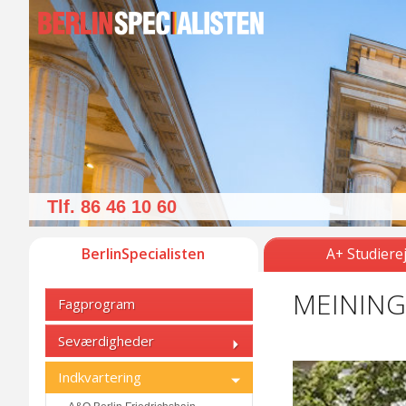
Tlf. 86 46 10 60
BerlinSpecialisten
A+ Studiere
MEININGE
Fagprogram
Seværdigheder
Indkvartering