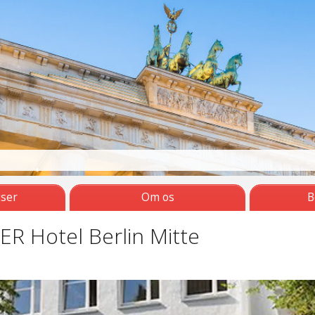
jser
Om os
B
R Hotel Berlin Mitte