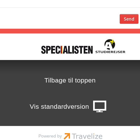
E
1
7
H
T
8
Tilbage til toppen
2
i
Vis standardversion
-
g
s
Powered by