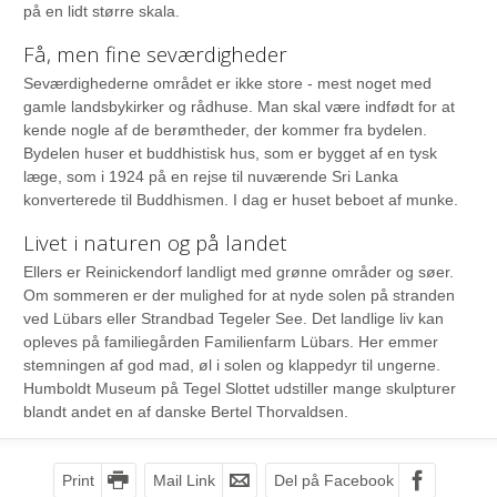
på en lidt større skala.
Få, men fine seværdigheder
Seværdighederne området er ikke store - mest noget med
gamle landsbykirker og rådhuse. Man skal være indfødt for at
kende nogle af de berømtheder, der kommer fra bydelen.
Bydelen huser et buddhistisk hus, som er bygget af en tysk
læge, som i 1924 på en rejse til nuværende Sri Lanka
konverterede til Buddhismen. I dag er huset beboet af munke.
Livet i naturen og på landet
Ellers er Reinickendorf landligt med grønne områder og søer.
Om sommeren er der mulighed for at nyde solen på stranden
ved Lübars eller Strandbad Tegeler See. Det landlige liv kan
opleves på familiegården Familienfarm Lübars. Her emmer
stemningen af god mad, øl i solen og klappedyr til ungerne.
Humboldt Museum på Tegel Slottet udstiller mange skulpturer
blandt andet en af danske Bertel Thorvaldsen.
Print
Mail Link
Del på Facebook