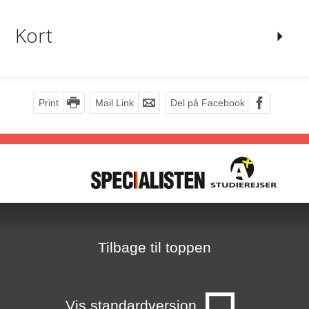
Kort
Print
Mail Link
Del på Facebook
E
1
7
H
T
8
Tilbage til toppen
2
i
Vis standardversion