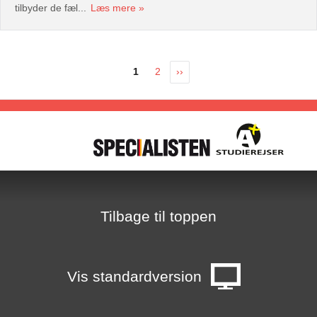
tilbyder de fæl...
Læs mere
1
2
››
E
1
7
H
T
8
Tilbage til toppen
2
i
Vis standardversion
-
g