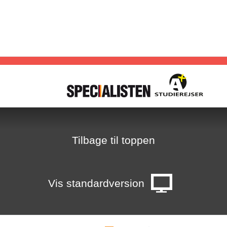
E
1
7
H
T
8
Tilbage til toppen
2
i
Vis standardversion
-
g
s