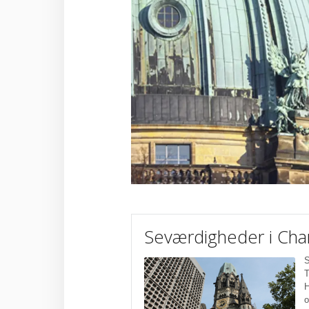
Seværdigheder i Cha
S
T
H
o