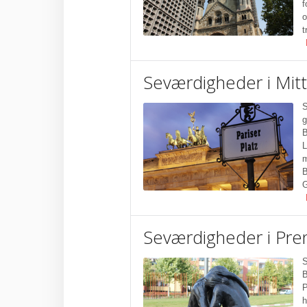
f
o
t
Seværdigheder i Mit
S
g
B
L
m
B
G
Seværdigheder i Pre
S
B
P
h