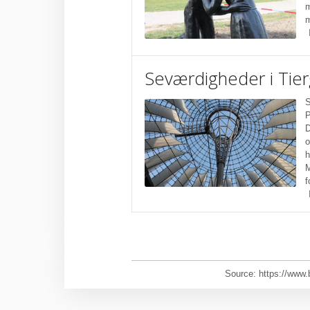
m
m
Seværdigheder i Tie
S
P
D
o
h
M
f
Source: https://www.