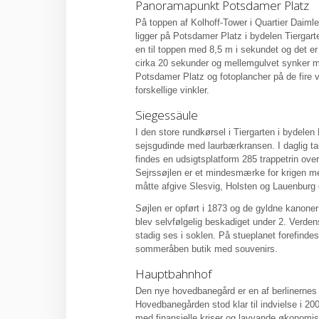
Panoramapunkt Potsdamer Platz
På toppen af Kolhoff-Tower i Quartier Daimle
ligger på Potsdamer Platz i bydelen Tiergarte
en til toppen med 8,5 m i sekundet og det er 
cirka 20 sekunder og mellemgulvet synker m
Potsdamer Platz og fotoplancher på de fire v
forskellige vinkler.
Siegessäule
I den store rundkørsel i Tiergarten i bydele
sejsgudinde med laurbærkransen. I daglig ta
findes en udsigtsplatform 285 trappetrin ove
Sejrssøjlen er et mindesmærke for krigen 
måtte afgive Slesvig, Holsten og Lauenburg e
Søjlen er opført i 1873 og de gyldne kanoner
blev selvfølgelig beskadiget under 2. Verden
stadig ses i soklen. På stueplanet forefinde
sommeråben butik med souvenirs.
Hauptbahnhof
Den nye hovedbanegård er en af berlinernes st
Hovedbanegården stod klar til indvielse i 2
med finansielle kriser og lavvande økonomis