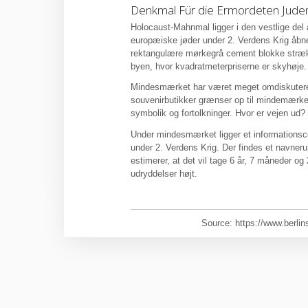
Denkmal Für die Ermordeten Jude
Holocaust-Mahnmal ligger i den vestlige del
europæiske jøder under 2. Verdens Krig åbne
rektangulære mørkegrå cement blokke strækk
byen, hvor kvadratmeterpriserne er skyhøje.
Mindesmærket har været meget omdiskutere
souvenirbutikker grænser op til mindemærk
symbolik og fortolkninger. Hvor er vejen ud
Under mindesmærket ligger et informations
under 2. Verdens Krig. Der findes et navne
estimerer, at det vil tage 6 år, 7 måneder og 
udryddelser højt.
Source: https://www.berlins