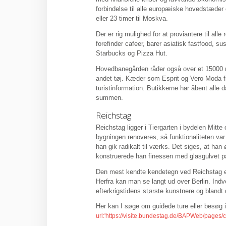
forbindelse til alle europæiske hovedstæder o
eller 23 timer til Moskva.
Der er rig mulighed for at proviantere til al
forefinder cafeer, barer asiatisk fastfood,
Starbucks og Pizza Hut.
Hovedbanegården råder også over et 15000 
andet tøj. Kæder som Esprit og Vero Moda f
turistinformation. Butikkerne har åbent alle 
summen.
Reichstag
Reichstag ligger i Tiergarten i bydelen Mitte
bygningen renoveres, så funktionaliteten var 
han gik radikalt til værks. Det siges, at han
konstruerede han finessen med glasgulvet på 
Den mest kendte kendetegn ved Reichstag er 
Herfra kan man se langt ud over Berlin. Ind
efterkrigstidens største kunstnere og blandt
Her kan I søge om guidede ture eller besøg 