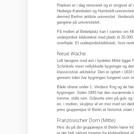
Pladsen er i dag renoveret og er omgivet af s
Hedwigs-Katedralen og Humboldt-universitet
dermed Berlins ældste universitet. Verdensb
gangene på universitetet.
På midten af Bebelplatz kan I samles om 
underjordisk biblioteket med plads til 20.00
overflade. Et underjordiskbibliotek, hvor 
Neue Wache
Lidt længere mod øst i bydelen Mitte ligger 
Schinkels mest vellykkede bygninger og den
klassicistisk arkitektur. Den er opført i 1
gennem tiden har bygningen fungeret som min
Både ofrene under 1. Verdens Krig og de fal
bygningen. Siden 1993 har den nuværende 
tomme, stille rum. Gråsorte sten på gulv og
en, i midten, skulptur af en mor med sin dø
jeres grupperejse til Berlin et historisk isl
Französischer Dom (Mitte)
Hvis du på din grupperejse til Berlin hører 
er det helt sikkert tonerne fra klokketårnet