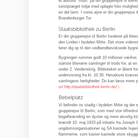
et absolut ”must” på din grupperejse til Berl
turistpræget miljø med oplagte foto mulighe
en del larm. I vores øjne er din grupperejse i
Brandenburger Tor.
Staatsbibliothek zu Berlin
Er din grupperejse til Berlin funderet på litt
den Linden i bydelen Mitte. Det store viden
fører dig op til den vedbendbevoksede bygni
Bygningen rummer godt 10 millioner værker,
største litterære samlinger til trods for, at 
under 2. Verdenskrig. Biblioteket er åbent f
undervisning fra kl. 10.30. Herudover kræves 
samlingens herligheder. Du kan læse mere
Bebelplatz
Vi befinder os stadig i bydelen Mitte og der
grupperejse til Berlin, som med stor tilfreds
bogafbrænding en dyster og mere alvorlig kl
brændt 10. maj 1933 på initiativ fra Joseph
ungdomsorganisationer og SA kastede hujende
flammerne, som kaster kastede store skygg