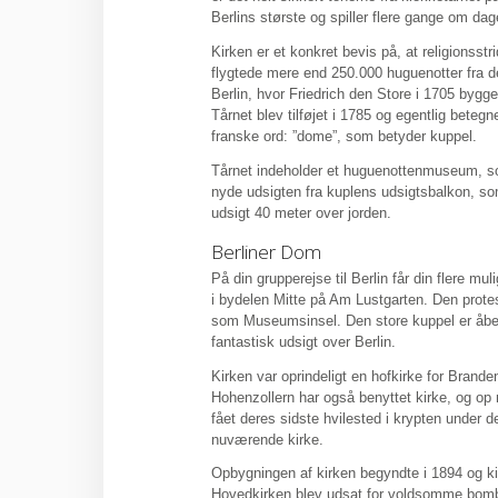
Berlins største og spiller flere gange om dag
Kirken er et konkret bevis på, at religionsstr
flygtede mere end 250.000 huguenotter fra de
Berlin, hvor Friedrich den Store i 1705 byg
Tårnet blev tilføjet i 1785 og egentlig bete
franske ord: ”dome”, som betyder kuppel.
Tårnet indeholder et huguenottenmuseum, so
nyde udsigten fra kuplens udsigtsbalkon, so
udsigt 40 meter over jorden.
Berliner Dom
På din grupperejse til Berlin får din flere mu
i bydelen Mitte på Am Lustgarten. Den prote
som Museumsinsel. Den store kuppel er åben
fantastisk udsigt over Berlin.
Kirken var oprindeligt en hofkirke for Bran
Hohenzollern har også benyttet kirke, og op
fået deres sidste hvilested i krypten under 
nuværende kirke.
Opbygningen af kirken begyndte i 1894 og kir
Hovedkirken blev udsat for voldsomme bomba