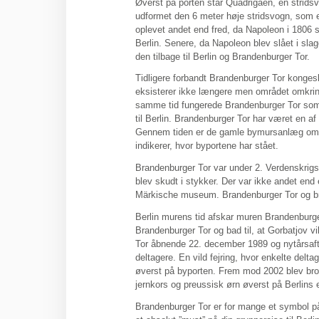
Øverst på porten står Quadrigaen, en strids
udformet den 6 meter høje stridsvogn, som e
oplevet andet end fred, da Napoleon i 1806 s
Berlin. Senere, da Napoleon blev slået i slag
den tilbage til Berlin og Brandenburger Tor.
Tidligere forbandt Brandenburger Tor konge
eksisterer ikke længere men området omkring
samme tid fungerede Brandenburger Tor som 
til Berlin. Brandenburger Tor har været en a
Gennem tiden er de gamle bymursanlæg omdan
indikerer, hvor byportene har stået.
Brandenburger Tor var under 2. Verdenskrig
blev skudt i stykker. Der var ikke andet end
Märkische museum. Brandenburger Tor og br
Berlin murens tid afskar muren Brandenburger
Brandenburger Tor og bad til, at Gorbatjov v
Tor åbnende 22. december 1989 og nytårsafte
deltagere. En vild fejring, hvor enkelte deltag
øverst på byporten. Frem mod 2002 blev bro
jernkors og preussisk ørn øverst på Berlins
Brandenburger Tor er for mange et symbol på