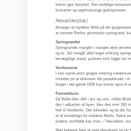
kirken igen benyttet. Den endelige restaureri
koncerter og regelmæssige gudstjenester.
Alexanderplatz
Besøger du bydelen Mitte på din grupperejse 
at rummer Berlins grimmeste springvand, ka
Springvandet
Springvandet mangler i manges øjne æstetisk b
og liv. Der foregår altid noget omkring spr
bevægelige stand, punkere som tigger om ma
Verdensuret
I kan samle jeres gruppe omkring verdensuret
minutter på at diskutere det paradoksale i e
borger i det gamle DDR kun kunne rejse til a
Fernsehturm
Da Berlin blev delt i øst og vest, måtte Øst
den i udkanten af byen, blev den over 300 m
helt til Vestberlin. Det lykkedes og da det f
et af kendetegn for nutidens Berlin. Selve 
jordens overflade kan man, i Telecafeen, nyd
Man behøver bare at tage elevatoren op og stå