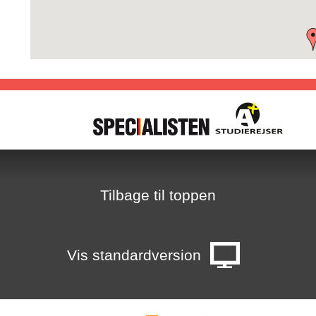
E
1
7
H
T
8
Tilbage til toppen
2
i
Vis standardversion
-
g
s