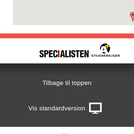
E
1
7
H
T
8
Tilbage til toppen
2
i
Vis standardversion
-
g
s