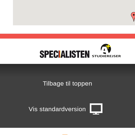
E
1
7
H
T
8
Tilbage til toppen
2
i
Vis standardversion
-
g
s